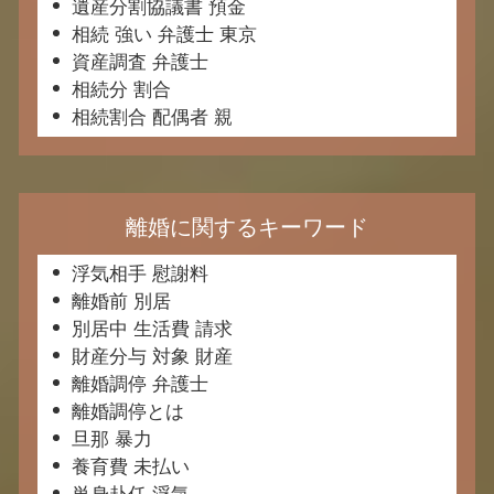
遺産分割協議書 預金
相続 強い 弁護士 東京
資産調査 弁護士
相続分 割合
相続割合 配偶者 親
離婚に関するキーワード
浮気相手 慰謝料
離婚前 別居
別居中 生活費 請求
財産分与 対象 財産
離婚調停 弁護士
離婚調停とは
旦那 暴力
養育費 未払い