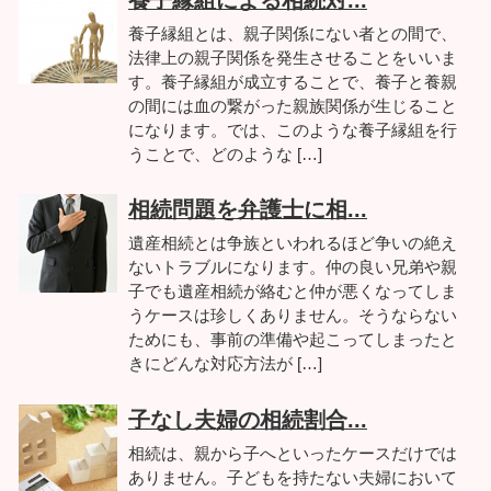
養子縁組とは、親子関係にない者との間で、
法律上の親子関係を発生させることをいいま
す。養子縁組が成立することで、養子と養親
の間には血の繋がった親族関係が生じること
になります。では、このような養子縁組を行
うことで、どのような […]
相続問題を弁護士に相...
遺産相続とは争族といわれるほど争いの絶え
ないトラブルになります。仲の良い兄弟や親
子でも遺産相続が絡むと仲が悪くなってしま
うケースは珍しくありません。そうならない
ためにも、事前の準備や起こってしまったと
きにどんな対応方法が […]
子なし夫婦の相続割合...
相続は、親から子へといったケースだけでは
ありません。子どもを持たない夫婦において