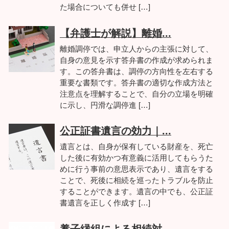
た場合についても併せ […]
【弁護士が解説】離婚...
離婚調停では、申立人からの主張に対して、
自身の意見を示す答弁書の作成が求められま
す。この答弁書は、調停の方向性を左右する
重要な書類です。答弁書の適切な作成方法と
注意点を理解することで、自分の立場を明確
に示し、円滑な調停進 […]
公正証書遺言の効力｜...
遺言とは、自身が保有している財産を、死亡
した後に有効かつ有意義に活用してもらうた
めに行う事前の意思表示であり、遺言をする
ことで、死後に相続を巡ったトラブルを防止
することができます。遺言の中でも、公正証
書遺言を正しく作成す […]
養子縁組による相続対...