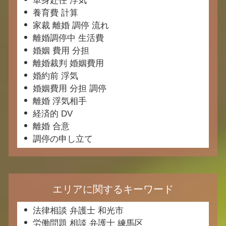
単身赴任 浮気
養育費 計算
家裁 離婚 調停 流れ
離婚調停中 生活費
婚姻 費用 分担
離婚裁判 婚姻費用
婚約前 浮気
婚姻費用 分担 調停
離婚 浮気相手
経済的 DV
離婚 合意
調停の申し立て
エリアに関するキーワード
法律相談 弁護士 和光市
労働問題 相談 弁護士 練馬区