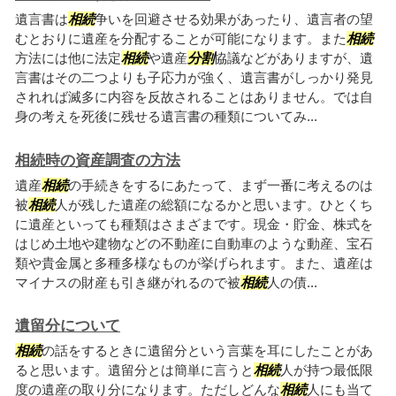
遺言書は
相続
争いを回避させる効果があったり、遺言者の望
むとおりに遺産を分配することが可能になります。また
相続
方法には他に法定
相続
や遺産
分割
協議などがありますが、遺
言書はその二つよりも子応力が強く、遺言書がしっかり発見
されれば滅多に内容を反故されることはありません。では自
身の考えを死後に残せる遺言書の種類についてみ...
相続時の資産調査の方法
遺産
相続
の手続きをするにあたって、まず一番に考えるのは
被
相続
人が残した遺産の総額になるかと思います。ひとくち
に遺産といっても種類はさまざまです。現金・貯金、株式を
はじめ土地や建物などの不動産に自動車のような動産、宝石
類や貴金属と多種多様なものが挙げられます。また、遺産は
マイナスの財産も引き継がれるので被
相続
人の債...
遺留分について
相続
の話をするときに遺留分という言葉を耳にしたことがあ
ると思います。遺留分とは簡単に言うと
相続
人が持つ最低限
度の遺産の取り分になります。ただしどんな
相続
人にも当て