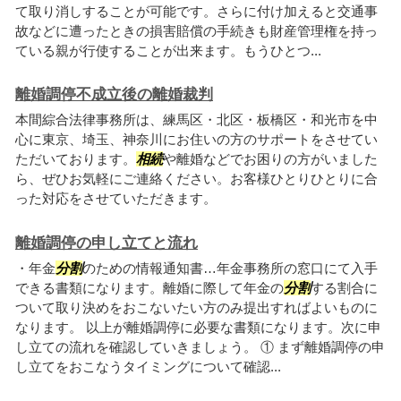
て取り消しすることが可能です。さらに付け加えると交通事
故などに遭ったときの損害賠償の手続きも財産管理権を持っ
ている親が行使することが出来ます。もうひとつ...
離婚調停不成立後の離婚裁判
本間綜合法律事務所は、練馬区・北区・板橋区・和光市を中
心に東京、埼玉、神奈川にお住いの方のサポートをさせてい
ただいております。
相続
や離婚などでお困りの方がいました
ら、ぜひお気軽にご連絡ください。お客様ひとりひとりに合
った対応をさせていただきます。
離婚調停の申し立てと流れ
・年金
分割
のための情報通知書…年金事務所の窓口にて入手
できる書類になります。離婚に際して年金の
分割
する割合に
ついて取り決めをおこないたい方のみ提出すればよいものに
なります。 以上が離婚調停に必要な書類になります。次に申
し立ての流れを確認していきましょう。 ① まず離婚調停の申
し立てをおこなうタイミングについて確認...