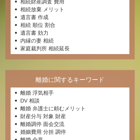
相続財産調査 費用
相続放棄 メリット
遺言書 作成
相続 順位 割合
遺言書 効力
内縁の妻 相続
家庭裁判所 相続延長
離婚に関するキーワード
離婚 浮気相手
DV 相談
離婚 弁護士に頼むメリット
財産分与 対象 財産
離婚調停 面会交流
婚姻費用 分担 調停
離婚 合意