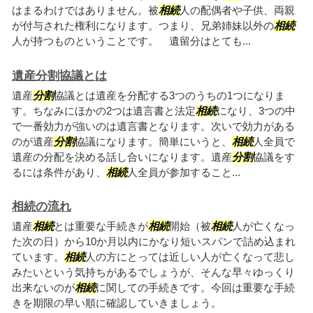
はまるわけではありません。被
相続
人の配偶者や子供、両親
が付与された権利になります。つまり、兄弟姉妹以外の
相続
人が持つものということです。 遺留分はとても...
遺産分割協議とは
遺産
分割
協議とは遺産を分配する3つのうちの1つになりま
す。ちなみにほかの2つは遺言書と法定
相続
になり、3つの中
で一番効力が強いのは遺言書となります。次いで効力がある
のが遺産
分割
協議になります。簡単にいうと、
相続
人全員で
遺産の分配を決める話し合いになります。遺産
分割
協議をす
るには条件があり、
相続
人全員が参加すること...
相続の流れ
遺産
相続
とは重要な手続きが
相続
開始（被
相続
人が亡くなっ
た次の日）から10か月以内にかなり短いスパンで詰め込まれ
ています。
相続
人の方にとっては近しい人が亡くなって悲し
みたいという気持ちがあるでしょうが、そんな早々ゆっくり
出来ないのが
相続
に関しての手続きです。今回は重要な手続
きを期限の早い順に確認していきましょう。