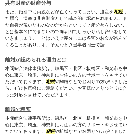
共有財産の財産分与
また、婚姻中に両親などが亡くなってしまい、遺産を
相続
し
た場合、遺産は共有財産として基本的に認められません。ま
た自身が稼いだものなのだからといって財産分与をしないこ
とは基本的にできないので両者間でしっかり話し合いをして
いきましょう。 とはいえ財産分与には多額のお金が絡んで
くることがあります。そんなとき当事者同士で話...
離婚が認められる理由とは
本間綜合法律事務所は、練馬区・北区・板橋区・和光市を中
心に東京、埼玉、神奈川にお住いの方のサポートをさせてい
ただいております。
相続
や離婚などでお困りの方がいました
ら、ぜひお気軽にご連絡ください。お客様ひとりひとりに合
った対応をさせていただきます。
離婚の種類
本間綜合法律事務所は、練馬区・北区・板橋区・和光市を中
心に東京、埼玉、神奈川にお住いの方のサポートをさせてい
ただいております。
相続
や離婚などでお困りの方がいました