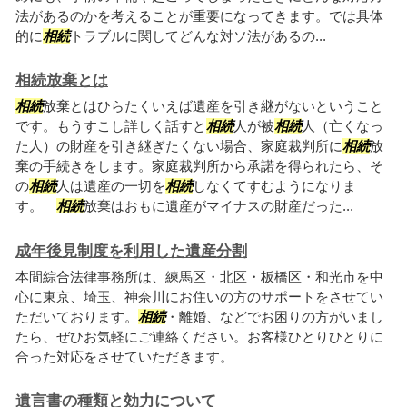
法があるのかを考えることが重要になってきます。では具体
的に
相続
トラブルに関してどんな対ソ法があるの...
相続放棄とは
相続
放棄とはひらたくいえば遺産を引き継がないということ
です。もうすこし詳しく話すと
相続
人が被
相続
人（亡くなっ
た人）の財産を引き継ぎたくない場合、家庭裁判所に
相続
放
棄の手続きをします。家庭裁判所から承諾を得られたら、そ
の
相続
人は遺産の一切を
相続
しなくてすむようになりま
す。
相続
放棄はおもに遺産がマイナスの財産だった...
成年後見制度を利用した遺産分割
本間綜合法律事務所は、練馬区・北区・板橋区・和光市を中
心に東京、埼玉、神奈川にお住いの方のサポートをさせてい
ただいております。
相続
・離婚、などでお困りの方がいまし
たら、ぜひお気軽にご連絡ください。お客様ひとりひとりに
合った対応をさせていただきます。
遺言書の種類と効力について