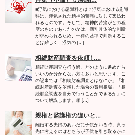
浮気（不倫） の慰謝...
■浮気における慰謝料とは？浮気における慰謝
料は、浮気された精神的苦痛に対して支払わ
れるものです。そして、精神的苦痛がどの程
度のものであったのかは、個別具体的な判断
が求められるため、一律の基準で判断するこ
とは難しく、浮気の […]
相続財産調査を依頼し...
相続財産調査を行う際、どのように進めたら
いいのか分からない方も多いと思います。こ
の記事では「相続財産調査とはなにか」「相
続財産調査を依頼した場合の費用相場」「相
続財産調査を自分で行うことができるか」に
ついて解説します。相 […]
親権と監護権の違いと...
離婚する夫婦のあいだに子供がいる時、真っ
先に考えるのはどちらが子供を引き取るかに