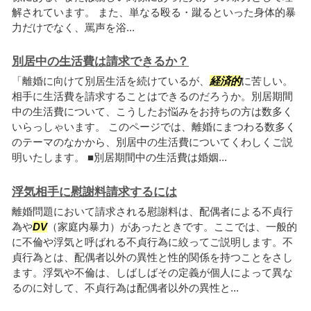
解されています。 また、単なる殴る・蹴るといった身体的暴
力だけでなく、罵声を浴...
別居中の生活費は請求できるか？
「離婚に向けて別居生活を続けているが、
経済的
に苦しい。
相手に生活費を請求することはできるのだろうか。別居期間
中の生活費について、こうしたお悩みをお持ちの方は数多く
いらっしゃいます。 このページでは、離婚にまつわる数多く
のテーマのなかから、別居中の生活費についてくわしくご説
明いたします。 ■別居期間中の生活費は婚姻...
浮気相手に慰謝料請求するには
離婚問題において請求される慰謝料は、配偶者による不貞行
為や
DV
（家庭内暴力）があったときです。ここでは、一般的
に不倫や浮気と呼ばれる不貞行為に絞ってご説明します。不
貞行為とは、配偶者以外の異性と性的関係を持つことをさし
ます。浮気や不倫は、しばしばその定義が個人によって異な
るのに対して、不貞行為は配偶者以外の異性と...