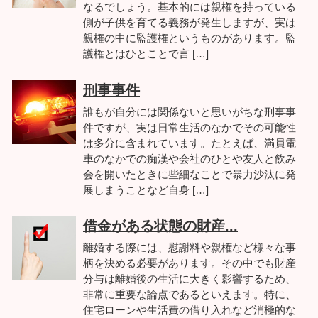
なるでしょう。基本的には親権を持っている
側が子供を育てる義務が発生しますが、実は
親権の中に監護権というものがあります。監
護権とはひとことで言 […]
刑事事件
誰もが自分には関係ないと思いがちな刑事事
件ですが、実は日常生活のなかでその可能性
は多分に含まれています。たとえば、満員電
車のなかでの痴漢や会社のひとや友人と飲み
会を開いたときに些細なことで暴力沙汰に発
展しまうことなど自身 […]
借金がある状態の財産...
離婚する際には、慰謝料や親権など様々な事
柄を決める必要があります。その中でも財産
分与は離婚後の生活に大きく影響するため、
非常に重要な論点であるといえます。特に、
住宅ローンや生活費の借り入れなど消極的な