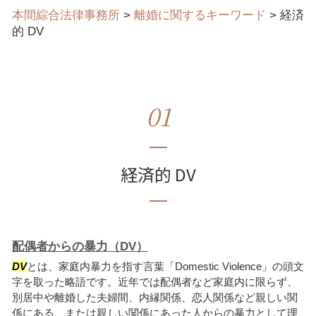
本間綜合法律事務所
>
離婚に関するキーワード
>
経済
的 DV
01
経済的 DV
配偶者からの暴力（DV）
DV
とは、家庭内暴力を指す言葉「Domestic Violence」の頭文
字を取った略語です。近年では配偶者など家庭内に限らず、
別居中や離婚した夫婦間、内縁関係、恋人関係など親しい関
係にある、または親しい関係にあった人からの暴力として理