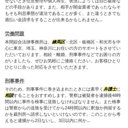
せないとき任意整理や個人再生、状況によっては自己破産な
どの手段があります。また、相手が闇金業者であったならそ
もそも利息事態が違法であることが多く、また違うときでも
過払い金請求をすることが出来るかもしれません...
労働問題
本間綜合法律事務所は、
練馬区
・北区・板橋区・和光市を中
心に東京、埼玉、神奈川にお住いの方のサポートをさせてい
ただいております。相続・離婚、刑事事件などでお困りの方
がいましたら、ぜひお気軽にご連絡ください。お客様ひとり
ひとりに合った対応をさせていただきます。
刑事事件
そのため、刑事事件に巻き込まれたときには素早く
弁護士
に
相談
することをおすすめします。警察は被疑者を逮捕後48時
間以内に事件を検事に送致しなければなりません。また検事
は警察からの送致を受けてから24時間以内に釈放か拘留する
かを裁判所へ請求しないといけないのです。このことから考
えると逮捕から2日ないし、3日以内に何か...