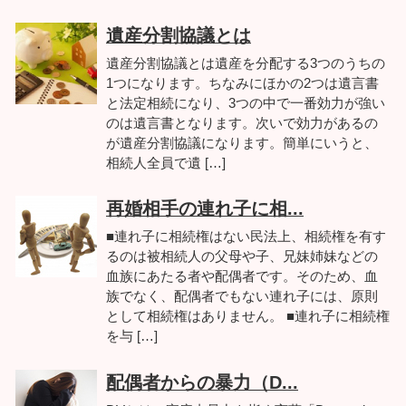
遺産分割協議とは
遺産分割協議とは遺産を分配する3つのうちの
1つになります。ちなみにほかの2つは遺言書
と法定相続になり、3つの中で一番効力が強い
のは遺言書となります。次いで効力があるの
が遺産分割協議になります。簡単にいうと、
相続人全員で遺 […]
再婚相手の連れ子に相...
■連れ子に相続権はない民法上、相続権を有す
るのは被相続人の父母や子、兄妹姉妹などの
血族にあたる者や配偶者です。そのため、血
族でなく、配偶者でもない連れ子には、原則
として相続権はありません。 ■連れ子に相続権
を与 […]
配偶者からの暴力（D...