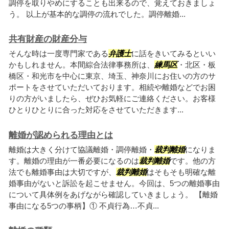
調停を取りやめにすることも出来るので、覚えておきましょ
う。 以上が基本的な調停の流れでした。調停離婚...
共有財産の財産分与
そんな時は一度専門家である
弁護士
に話をきいてみるといい
かもしれません。本間綜合法律事務所は、
練馬区
・北区・板
橋区・和光市を中心に東京、埼玉、神奈川にお住いの方のサ
ポートをさせていただいております。相続や離婚などでお困
りの方がいましたら、ぜひお気軽にご連絡ください。お客様
ひとりひとりに合った対応をさせていただきます...
離婚が認められる理由とは
離婚は大きく分けて協議離婚・調停離婚・
裁判離婚
になりま
す。離婚の理由が一番必要になるのは
裁判離婚
です。他の方
法でも離婚事由は大切ですが、
裁判離婚
はそもそも明確な離
婚事由がないと訴訟を起こせません。今回は、5つの離婚事由
について具体例をあげながら確認していきましょう。 【離婚
事由になる5つの事柄】① 不貞行為…不貞...