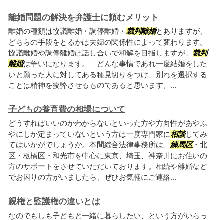
離婚問題の解決を弁護士に頼むメリット
離婚の種類は協議離婚・調停離婚・
裁判離婚
とありますが、
どちらの手段をとるかは夫婦の関係性によって変わります。
協議離婚や調停離婚は話し合いで和解を目指しますが、
裁判
離婚
は争いになります。 どんな事情であれ一度結婚をした
いと願った人に対してある種見切りをつけ、別れを選択する
ことは精神を疲弊させるものであると思います。...
子どもの養育費の相場について
どうすればいいのかわからないといった方や方向性があやふ
やにしか定まっていないという方は一度専門家に
相談
してみ
てはいかがでしょうか。本間綜合法律事務所は、
練馬区
・北
区・板橋区・和光市を中心に東京、埼玉、神奈川にお住いの
方のサポートをさせていただいております。相続や離婚など
でお困りの方がいましたら、ぜひお気軽にご連絡...
親権と監護権の違いとは
なのでもしも子どもと一緒に暮らしたい、という方がいらっ