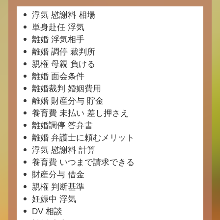
浮気 慰謝料 相場
単身赴任 浮気
離婚 浮気相手
離婚 調停 裁判所
親権 母親 負ける
離婚 面会条件
離婚裁判 婚姻費用
離婚 財産分与 貯金
養育費 未払い 差し押さえ
離婚調停 答弁書
離婚 弁護士に頼むメリット
浮気 慰謝料 計算
養育費 いつまで請求できる
財産分与 借金
親権 判断基準
妊娠中 浮気
DV 相談