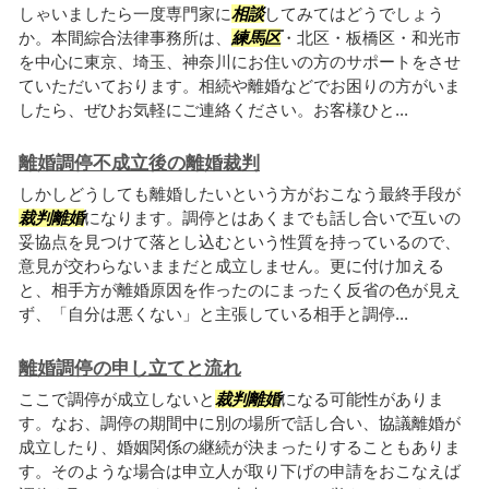
しゃいましたら一度専門家に
相談
してみてはどうでしょう
か。本間綜合法律事務所は、
練馬区
・北区・板橋区・和光市
を中心に東京、埼玉、神奈川にお住いの方のサポートをさせ
ていただいております。相続や離婚などでお困りの方がいま
したら、ぜひお気軽にご連絡ください。お客様ひと...
離婚調停不成立後の離婚裁判
しかしどうしても離婚したいという方がおこなう最終手段が
裁判離婚
になります。調停とはあくまでも話し合いで互いの
妥協点を見つけて落とし込むという性質を持っているので、
意見が交わらないままだと成立しません。更に付け加える
と、相手方が離婚原因を作ったのにまったく反省の色が見え
ず、「自分は悪くない」と主張している相手と調停...
離婚調停の申し立てと流れ
ここで調停が成立しないと
裁判離婚
になる可能性がありま
す。なお、調停の期間中に別の場所で話し合い、協議離婚が
成立したり、婚姻関係の継続が決まったりすることもありま
す。そのような場合は申立人が取り下げの申請をおこなえば