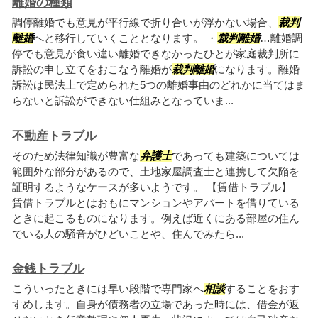
離婚の種類
調停離婚でも意見が平行線で折り合いが浮かない場合、
裁判
離婚
へと移行していくこととなります。 ・
裁判離婚
…離婚調
停でも意見が食い違い離婚できなかったひとが家庭裁判所に
訴訟の申し立てをおこなう離婚が
裁判離婚
になります。離婚
訴訟は民法上で定められた5つの離婚事由のどれかに当てはま
らないと訴訟ができない仕組みとなっていま...
不動産トラブル
そのため法律知識が豊富な
弁護士
であっても建築については
範囲外な部分があるので、土地家屋調査士と連携して欠陥を
証明するようなケースが多いようです。 【賃借トラブル】
賃借トラブルとはおもにマンションやアパートを借りている
ときに起こるものになります。例えば近くにある部屋の住ん
でいる人の騒音がひどいことや、住んでみたら...
金銭トラブル
こういったときには早い段階で専門家へ
相談
することをおす
すめします。自身が債務者の立場であった時には、借金が返