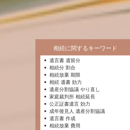
相続に関するキーワード
遺言書 遺留分
相続分 割合
相続放棄 期限
相続 遺書 効力
遺産分割協議 やり直し
家庭裁判所 相続延長
公正証書遺言 効力
成年後見人 遺産分割協議
遺言書 作成
相続放棄 費用