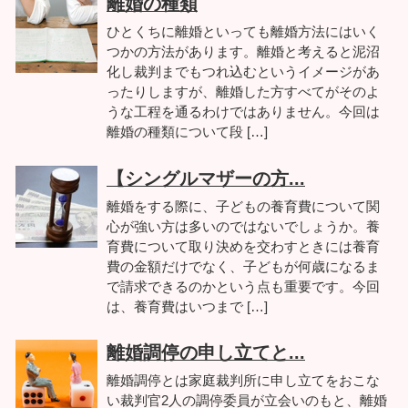
離婚の種類
ひとくちに離婚といっても離婚方法にはいく
つかの方法があります。離婚と考えると泥沼
化し裁判までもつれ込むというイメージがあ
ったりしますが、離婚した方すべてがそのよ
うな工程を通るわけではありません。今回は
離婚の種類について段 […]
【シングルマザーの方...
離婚をする際に、子どもの養育費について関
心が強い方は多いのではないでしょうか。養
育費について取り決めを交わすときには養育
費の金額だけでなく、子どもが何歳になるま
で請求できるのかという点も重要です。今回
は、養育費はいつまで […]
離婚調停の申し立てと...
離婚調停とは家庭裁判所に申し立てをおこな
い裁判官2人の調停委員が立会いのもと、離婚