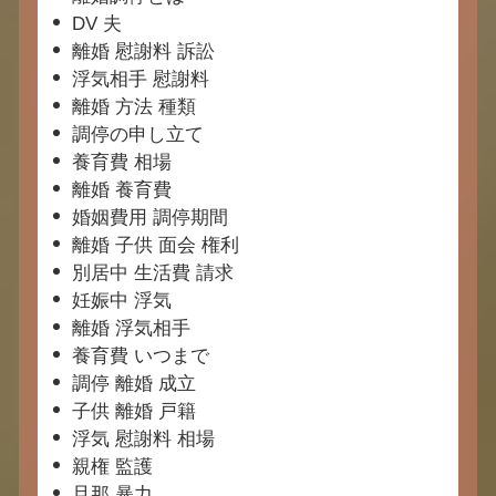
DV 夫
離婚 慰謝料 訴訟
浮気相手 慰謝料
離婚 方法 種類
調停の申し立て
養育費 相場
離婚 養育費
婚姻費用 調停期間
離婚 子供 面会 権利
別居中 生活費 請求
妊娠中 浮気
離婚 浮気相手
養育費 いつまで
調停 離婚 成立
子供 離婚 戸籍
浮気 慰謝料 相場
親権 監護
旦那 暴力