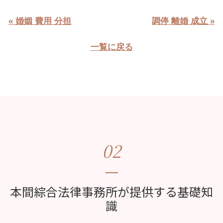
« 婚姻 費用 分担
調停 離婚 成立 »
一覧に戻る
02
本間綜合法律事務所が提供する基礎知
識