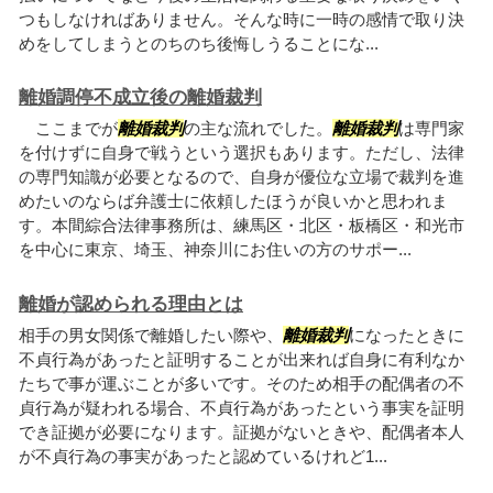
つもしなければありません。そんな時に一時の感情で取り決
めをしてしまうとのちのち後悔しうることにな...
離婚調停不成立後の離婚裁判
ここまでが
離婚裁判
の主な流れでした。
離婚裁判
は専門家
を付けずに自身で戦うという選択もあります。ただし、法律
の専門知識が必要となるので、自身が優位な立場で裁判を進
めたいのならば弁護士に依頼したほうが良いかと思われま
す。本間綜合法律事務所は、練馬区・北区・板橋区・和光市
を中心に東京、埼玉、神奈川にお住いの方のサポー...
離婚が認められる理由とは
相手の男女関係で離婚したい際や、
離婚裁判
になったときに
不貞行為があったと証明することが出来れば自身に有利なか
たちで事が運ぶことが多いです。そのため相手の配偶者の不
貞行為が疑われる場合、不貞行為があったという事実を証明
でき証拠が必要になります。証拠がないときや、配偶者本人
が不貞行為の事実があったと認めているけれど1...