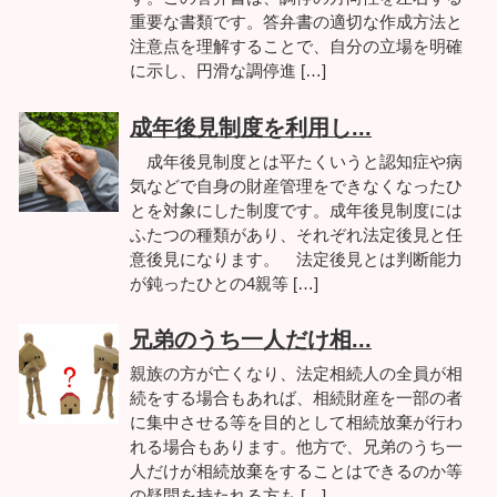
重要な書類です。答弁書の適切な作成方法と
注意点を理解することで、自分の立場を明確
に示し、円滑な調停進 […]
成年後見制度を利用し...
成年後見制度とは平たくいうと認知症や病
気などで自身の財産管理をできなくなったひ
とを対象にした制度です。成年後見制度には
ふたつの種類があり、それぞれ法定後見と任
意後見になります。 法定後見とは判断能力
が鈍ったひとの4親等 […]
兄弟のうち一人だけ相...
親族の方が亡くなり、法定相続人の全員が相
続をする場合もあれば、相続財産を一部の者
に集中させる等を目的として相続放棄が行わ
れる場合もあります。他方で、兄弟のうち一
人だけが相続放棄をすることはできるのか等
の疑問を持たれる方も […]