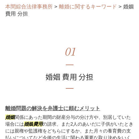
本間綜合法律事務所
>
離婚に関するキーワード
>
婚姻
費用 分担
01
婚姻 費用 分担
離婚問題の解決を弁護士に頼むメリット
婚姻
関係にあった期間の財産分与の分け方や、別居していた
場合には
婚姻
費用
の請求、また2人のあいだに子供がいたとき
には親権や監護権をどちらにするか、また月々の養育費の支
払いについてなど今後の生活に関わる重要な取り決めをいく