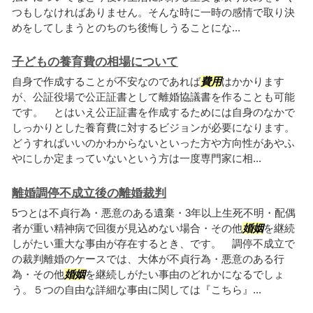
つもしなければありません。そんな時に一時の感情で取り決
めをしてしまうとのちのち後悔しうることにな...
子どもの養育費の相場について
自身で作成することが不安なのであれば
費用
はかかります
が、公証役場で公正証書として離婚協議書を作ることも可能
です。 とはいえ公正証書を作成するためには自身のなかで
しっかりとした養育費に対するビジョンが必要になります。
どうすればいいのかわからないといった方や方向性があやふ
やにしか定まっていないという方は一度専門家に相...
離婚調停不成立後の離婚裁判
5つとは不貞行為・悪意のある遺棄・3年以上生死不明・配偶
者が重い精神病で回復が見込めない場合・その他
婚姻
を継続
しがたい重大な事由が存在するとき、です。 調停不成立で
の裁判離婚のケースでは、大体が不貞行為・悪意のある行
為・その他
婚姻
を継続しがたい事由のどれかになるでしょ
う。５つの自由な詳細な事由に関しては『こちら』...