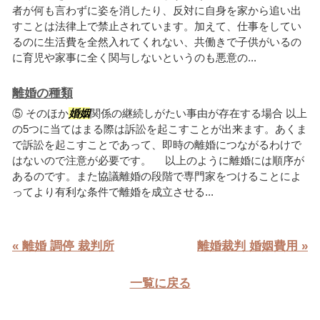
者が何も言わずに姿を消したり、反対に自身を家から追い出
すことは法律上で禁止されています。加えて、仕事をしてい
るのに生活費を全然入れてくれない、共働きで子供がいるの
に育児や家事に全く関与しないというのも悪意の...
離婚の種類
⑤ そのほか
婚姻
関係の継続しがたい事由が存在する場合 以上
の5つに当てはまる際は訴訟を起こすことが出来ます。あくま
で訴訟を起こすことであって、即時の離婚につながるわけで
はないので注意が必要です。 以上のように離婚には順序が
あるのです。また協議離婚の段階で専門家をつけることによ
ってより有利な条件で離婚を成立させる...
« 離婚 調停 裁判所
離婚裁判 婚姻費用 »
一覧に戻る