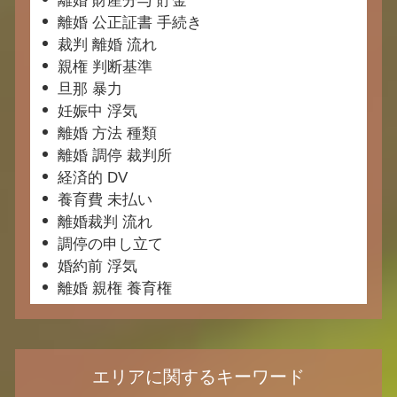
離婚 財産分与 貯金
離婚 公正証書 手続き
裁判 離婚 流れ
親権 判断基準
旦那 暴力
妊娠中 浮気
離婚 方法 種類
離婚 調停 裁判所
経済的 DV
養育費 未払い
離婚裁判 流れ
調停の申し立て
婚約前 浮気
離婚 親権 養育権
エリアに関するキーワード