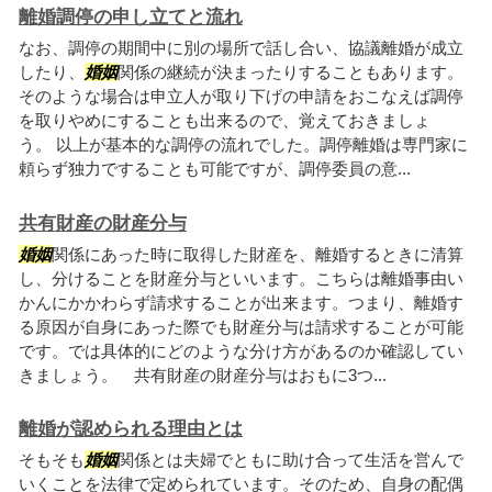
離婚調停の申し立てと流れ
なお、調停の期間中に別の場所で話し合い、協議離婚が成立
したり、
婚姻
関係の継続が決まったりすることもあります。
そのような場合は申立人が取り下げの申請をおこなえば調停
を取りやめにすることも出来るので、覚えておきましょ
う。 以上が基本的な調停の流れでした。調停離婚は専門家に
頼らず独力ですることも可能ですが、調停委員の意...
共有財産の財産分与
婚姻
関係にあった時に取得した財産を、離婚するときに清算
し、分けることを財産分与といいます。こちらは離婚事由い
かんにかかわらず請求することが出来ます。つまり、離婚す
る原因が自身にあった際でも財産分与は請求することが可能
です。では具体的にどのような分け方があるのか確認してい
きましょう。 共有財産の財産分与はおもに3つ...
離婚が認められる理由とは
そもそも
婚姻
関係とは夫婦でともに助け合って生活を営んで
いくことを法律で定められています。そのため、自身の配偶