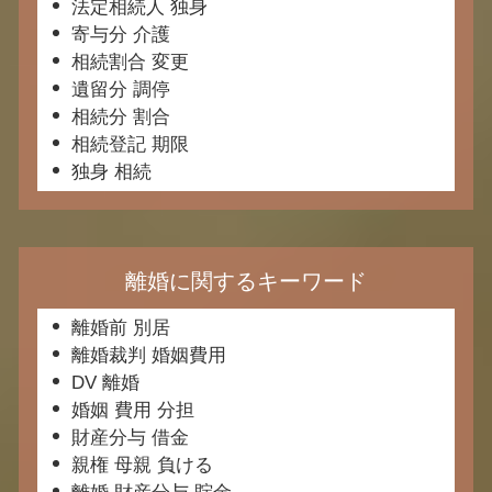
法定相続人 独身
寄与分 介護
相続割合 変更
遺留分 調停
相続分 割合
相続登記 期限
独身 相続
離婚に関するキーワード
離婚前 別居
離婚裁判 婚姻費用
DV 離婚
婚姻 費用 分担
財産分与 借金
親権 母親 負ける