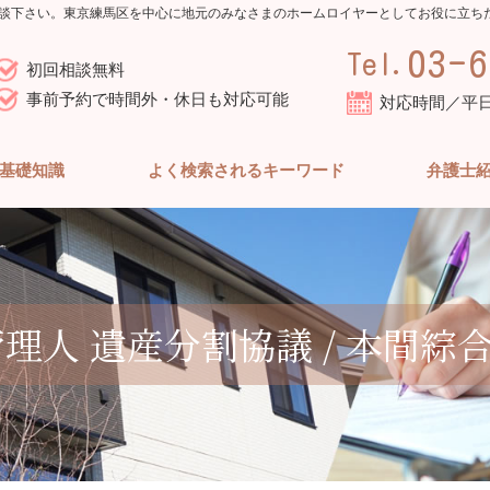
談下さい。東京練馬区を中心に地元のみなさまのホームロイヤーとしてお役に立ち
03-6
Tel.
初回相談無料
事前予約で時間外・休日も対応可能
対応時間／平日10
基礎知識
よく検索されるキーワード
弁護士
管理人 遺産分割協議 / 本間綜