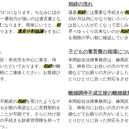
相続の流れ
の1つになります。ちなみにほか
遺産
相続
とは重要な手続きが
相
で一番効力が強いのは遺言書とな
10か月以内にかなり短いスパ
になります。簡単にいうと、
相
は近しい人が亡くなって悲しみ
ります。
遺産分割協議
をするに
早々ゆっくり出来ないのが
相続
を期限の早い順に確認していき
ト
子どもの養育費の相場につ
区・和光市を中心に東京、埼
本間綜合法律事務所は、練馬区
いただいております。
相続
や離
玉、神奈川にお住いの方のサポ
軽にご連絡ください。お客様ひ
婚などでお困りの方がいました
す。
とりひとりに合った対応をさせ
離婚調停不成立後の離婚裁
不動産の
相続
を受けたようなケ
本間綜合法律事務所は、練馬区
もが親の承諾なしに売買契約を
玉、神奈川にお住いの方のサポ
ことが可能です。さらに付け加
婚などでお困りの方がいました
の手続きも財産管理権を持って
とりひとりに合った対応をさせ
..