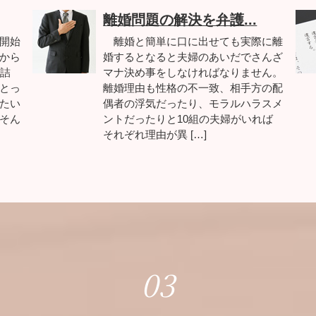
離婚問題の解決を弁護...
開始
離婚と簡単に口に出せても実際に離
から
婚するとなると夫婦のあいだでさんざ
で詰
マナ決め事をしなければなりません。
とっ
離婚理由も性格の不一致、相手方の配
たい
偶者の浮気だったり、モラルハラスメ
そん
ントだったりと10組の夫婦がいれば
それぞれ理由が異 […]
03