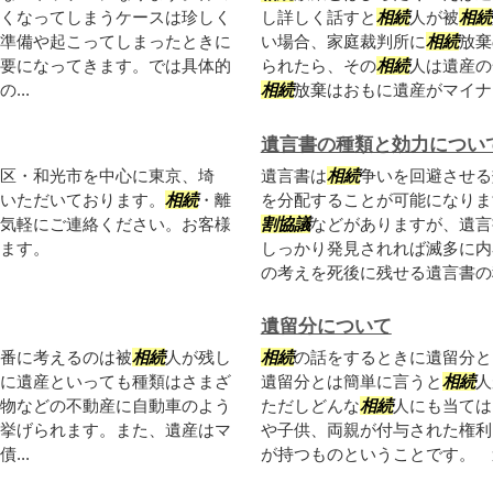
くなってしまうケースは珍しく
し詳しく話すと
相続
人が被
相続
準備や起こってしまったときに
い場合、家庭裁判所に
相続
放棄
要になってきます。では具体的
られたら、その
相続
人は遺産の
..
相続
放棄はおもに遺産がマイナス
遺言書の種類と効力につい
区・和光市を中心に東京、埼
遺言書は
相続
争いを回避させる
いただいております。
相続
・離
を分配することが可能になりま
気軽にご連絡ください。お客様
割協議
などがありますが、遺言
ます。
しっかり発見されれば滅多に内
の考えを死後に残せる遺言書の種
遺留分について
番に考えるのは被
相続
人が残し
相続
の話をするときに遺留分と
に遺産といっても種類はさまざ
遺留分とは簡単に言うと
相続
人
物などの不動産に自動車のよう
ただしどんな
相続
人にも当ては
挙げられます。また、遺産はマ
や子供、両親が付与された権利
...
が持つものということです。 遺