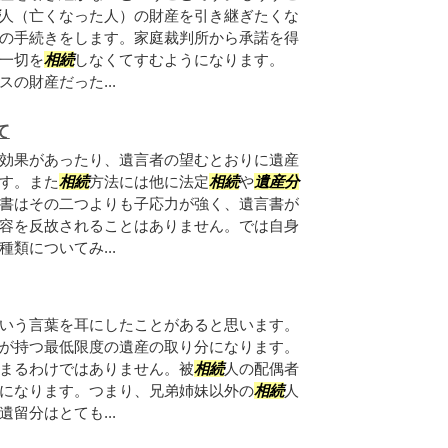
人（亡くなった人）の財産を引き継ぎたくな
の手続きをします。家庭裁判所から承諾を得
一切を
相続
しなくてすむようになります。
の財産だった...
て
効果があったり、遺言者の望むとおりに遺産
す。また
相続
方法には他に法定
相続
や
遺産分
書はその二つよりも子応力が強く、遺言書が
容を反故されることはありません。では自身
類についてみ...
いう言葉を耳にしたことがあると思います。
が持つ最低限度の遺産の取り分になります。
まるわけではありません。被
相続
人の配偶者
になります。つまり、兄弟姉妹以外の
相続
人
留分はとても...