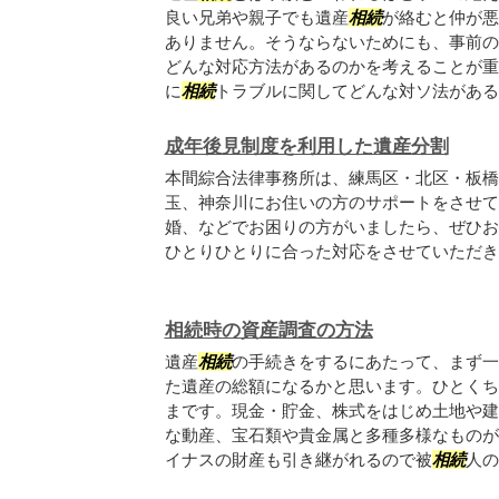
良い兄弟や親子でも遺産
相続
が絡むと仲が悪
ありません。そうならないためにも、事前の
どんな対応方法があるのかを考えることが重
に
相続
トラブルに関してどんな対ソ法があるの.
成年後見制度を利用した遺産分割
本間綜合法律事務所は、練馬区・北区・板橋
玉、神奈川にお住いの方のサポートをさせて
婚、などでお困りの方がいましたら、ぜひお
ひとりひとりに合った対応をさせていただき
相続時の資産調査の方法
遺産
相続
の手続きをするにあたって、まず一
た遺産の総額になるかと思います。ひとくち
まです。現金・貯金、株式をはじめ土地や建
な動産、宝石類や貴金属と多種多様なものが
イナスの財産も引き継がれるので被
相続
人の債