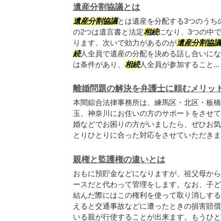
遺産分割協議とは
遺産分割協議
とは遺産を分配する3つのうち
の2つは遺言書と法定
相続
になり、3つの中
ります。次いで効力があるのが
遺産分割協議
続
人全員で遺産の分配を決める話し合いにな
は条件があり、
相続
人全員が参加すること...
離婚問題の解決を弁護士に頼むメリッ
本間綜合法律事務所は、練馬区・北区・板橋
玉、神奈川にお住いの方のサポートをさせて
婚などでお困りの方がいましたら、ぜひお気
とりひとりに合った対応をさせていただきま
親権と監護権の違いとは
おもに預貯金などになりますが、祖父母から
ースだと代わって管理をします。なお、子ど
結んだ際にはこの権利を使って取り消しする
えると交通事故などに遭ったときの損害賠償
いる親が行使することが出来ます。もうひとつ.