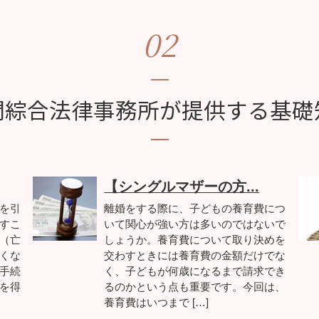
02
間綜合法律事務所が提供する基礎
【シングルマザーの方...
を引
離婚をする際に、子どもの養育費につ
すこ
いて関心が強い方は多いのではないで
（亡
しょうか。養育費について取り決めを
くな
交わすときには養育費の金額だけでな
手続
く、子どもが何歳になるまで請求でき
を得
るのかという点も重要です。今回は、
養育費はいつまで […]