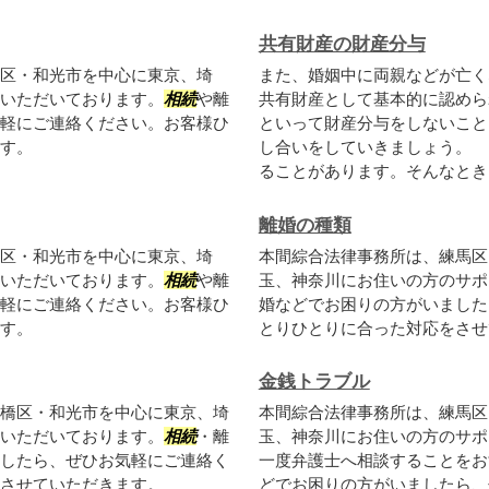
共有財産の財産分与
区・和光市を中心に東京、埼
また、婚姻中に両親などが亡く
いただいております。
相続
や離
共有財産として基本的に認めら
軽にご連絡ください。お客様ひ
といって財産分与をしないこと
す。
し合いをしていきましょう。 
ることがあります。そんなとき当
離婚の種類
区・和光市を中心に東京、埼
本間綜合法律事務所は、練馬区
いただいております。
相続
や離
玉、神奈川にお住いの方のサポ
軽にご連絡ください。お客様ひ
婚などでお困りの方がいました
す。
とりひとりに合った対応をさせ
金銭トラブル
橋区・和光市を中心に東京、埼
本間綜合法律事務所は、練馬区
いただいております。
相続
・離
玉、神奈川にお住いの方のサポ
したら、ぜひお気軽にご連絡く
一度弁護士へ相談することをお
させていただきます。
どでお困りの方がいましたら、