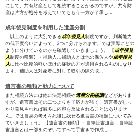
にして、共有財産として相続することがるのですが、共有財
産は片方が処分を考えていてももう一方が了承し...
成年後見制度を利用した遺産分割
以上のように大別できる
成年後見人
制度ですが、判断能力
の低下度合いによって、3つに分けられます。では実際にどの
ように分けているのかを確認していきましょう。 【
成年後見
人
制度の種類】・補助人…補助人とは他の保佐人や
成年後見
人
に比べ比較的軽いぼけの症状の方が適用されるものになり
ます。補助人は対象者に対して取引の際の取...
遺言書の種類と効力について
また相続方法には他に法定相続や
遺産分割協議
などがありま
すが、遺言書はその二つよりも子応力が強く、遺言書がしっ
かり発見されれば滅多に内容を反故されることはありませ
ん。では自身の考えを死後に残せる遺言書の種類についてみ
ていきましょう。 【遺言書の種類】・自筆証書遺言…自筆証
書遺言とは一部をのぞいてすべて手書きで作成し...