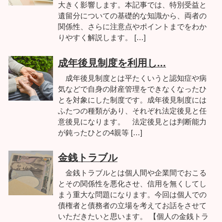
大きく影響します。本記事では、特別受益と
遺留分についての基礎的な知識から、両者の
関係性、さらに注意点やポイントまでをわか
りやすく解説します。 […]
成年後見制度を利用し...
成年後見制度とは平たくいうと認知症や病
気などで自身の財産管理をできなくなったひ
とを対象にした制度です。成年後見制度には
ふたつの種類があり、それぞれ法定後見と任
意後見になります。 法定後見とは判断能力
が鈍ったひとの4親等 […]
金銭トラブル
金銭トラブルとは個人間や企業間でおこる
とその関係性を悪化させ、信用を無くしてし
まう重大な問題になります。今回は個人での
債権者と債務者の立場を考えてお話をさせて
いただきたいと思います。 【個人の金銭トラ