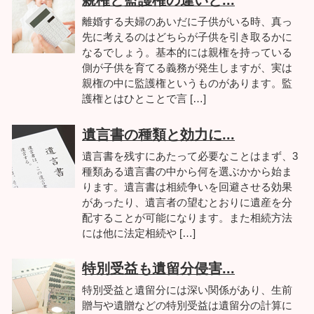
親権と監護権の違いと...
離婚する夫婦のあいだに子供がいる時、真っ
先に考えるのはどちらが子供を引き取るかに
なるでしょう。基本的には親権を持っている
側が子供を育てる義務が発生しますが、実は
親権の中に監護権というものがあります。監
護権とはひとことで言 […]
遺言書の種類と効力に...
遺言書を残すにあたって必要なことはまず、3
種類ある遺言書の中から何を選ぶかから始ま
ります。遺言書は相続争いを回避させる効果
があったり、遺言者の望むとおりに遺産を分
配することが可能になります。また相続方法
には他に法定相続や […]
特別受益も遺留分侵害...
特別受益と遺留分には深い関係があり、生前
贈与や遺贈などの特別受益は遺留分の計算に