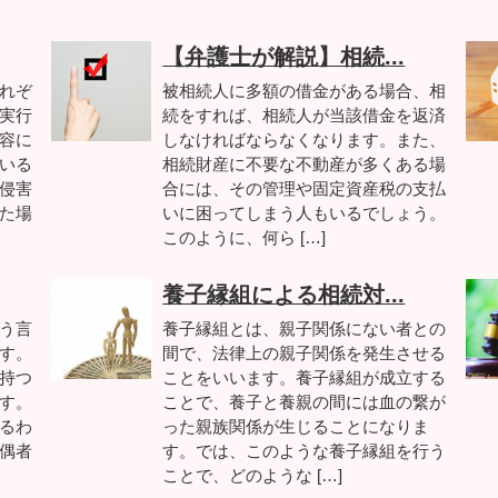
【弁護士が解説】相続...
れぞ
被相続人に多額の借金がある場合、相
実行
続をすれば、相続人が当該借金を返済
容に
しなければならなくなります。また、
いる
相続財産に不要な不動産が多くある場
侵害
合には、その管理や固定資産税の支払
た場
いに困ってしまう人もいるでしょう。
このように、何ら […]
養子縁組による相続対...
う言
養子縁組とは、親子関係にない者との
す。
間で、法律上の親子関係を発生させる
持つ
ことをいいます。養子縁組が成立する
す。
ことで、養子と養親の間には血の繋が
るわ
った親族関係が生じることになりま
偶者
す。では、このような養子縁組を行う
ことで、どのような […]