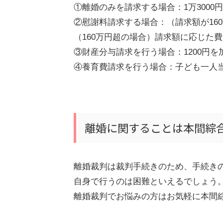
①離婚のみを請求する場合：
1
万
3000
円
②慰謝料請求する場合：（請求額が
160
（
160
万円超の場合）請求額に応じた費
③財産分与請求を行う場合：
1200
円を
④養育費請求を行う場合：子ども一人
離婚に関することは本間綜
離婚裁判は裁判手続きのため、手続き
自身で行うのは困難といえるでしょう
離婚裁判でお悩みの方はお気軽に本間