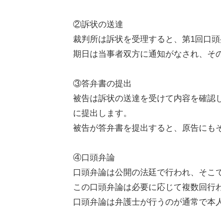
②訴状の送達
裁判所は訴状を受理すると、第
1
回口頭
期日は当事者双方に通知がなされ、そ
③答弁書の提出
被告は訴状の送達を受けて内容を確認
に提出します。
被告が答弁書を提出すると、原告にも
④口頭弁論
口頭弁論は公開の法廷で行われ、そこ
この口頭弁論は必要に応じて複数回行
口頭弁論は弁護士が行うのが通常で本