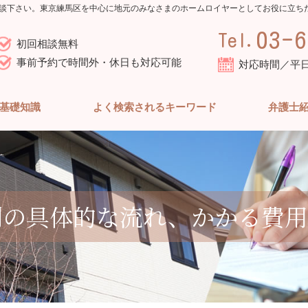
談下さい。東京練馬区を中心に地元のみなさまのホームロイヤーとしてお役に立ち
03-6
Tel.
初回相談無料
事前予約で時間外・休日も対応可能
対応時間／平日10
基礎知識
よく検索されるキーワード
弁護士
の具体的な流れ、かかる費用な