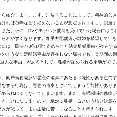
から紹介します。まず、別居することによって、精神的なス
続ければ喧嘩なども絶えないことが想定されますし、別居す
。また、仮に、DVやモラハラ被害を受けていた場合にはこ
められやすくなります。相手方配偶者が離婚を希望していな
には、民法770条1項で定められた法定離婚事由が存在す
為のような法定離婚事由が存在しない場合でも、長期間の別
難い重大な事由」があるとして、離婚が認められる余地がでて
、同居義務違反や悪意の遺棄にあたる可能性がある点です。
居をする行為は、悪意の遺棄とされてしまう可能性がありま
認められにくくなってしまいます。また、夫婦関係の修復が
することになりますので、絶対に離婚するという強い決意を
収入が減ってしまい生活に苦しくなることも考えられます。
て生活水準が低下してしまう恐れがある点に注意が必要です