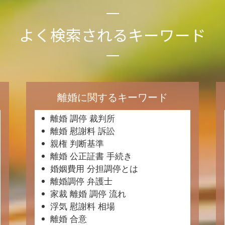
よく検索されるキーワード
離婚に関するキーワード
離婚 調停 裁判所
離婚 慰謝料 訴訟
親権 判断基準
離婚 公正証書 手続き
婚姻費用 分担調停とは
離婚調停 弁護士
家裁 離婚 調停 流れ
浮気 慰謝料 相場
離婚 合意