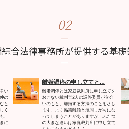
02
間綜合法律事務所が提供する基礎
離婚調停の申し立てと...
争い
離婚調停とは家庭裁判所に申し立てを
仲の
おこない裁判官2人の調停委員が立会
むと
いのもと、離婚する方法のことをさし
しく
ます。よく協議離婚と混同しがちにな
も、
ってしまうことがありますが、ふたつ
きに
の大きな違いは家庭裁判所に申し立て
をおこなうかどう […]