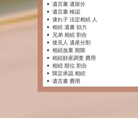
遺言書 遺留分
遺言書 検認
連れ子 法定相続 人
相続 遺書 効力
兄弟 相続 割合
後見人 遺産分割
相続放棄 期限
相続財産調査 費用
相続 順位 割合
限定承認 相続
遺言書 費用