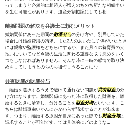
ってしまうと必然的に相続人が増えのちのち新たな相続争い
を生む可能性があります。遺産分割協議にしても相...
離婚問題の解決を弁護士に頼むメリット
婚姻関係にあった期間の
財産分与
の分け方や、別居していた
場合には婚姻費用の請求、また2人のあいだに子供がいたとき
には親権や監護権をどちらにするか、また月々の養育費の支
払いについてなど今後の生活に関わる重要な取り決めをいく
つもしなければありません。そんな時に一時の感情で取り決
めをしてしまうとのちのち後悔しうることにな...
共有財産の財産分与
離婚を選択するうえで避けて通れない問題が
共有財産
の分
け方になります。婚姻関係にあった時に取得した財産を、離
婚するときに清算し、分けることを
財産分与
といいます。こ
ちらは離婚事由いかんにかかわらず請求することが出来ま
す。つまり、離婚する原因が自身にあった際でも
財産分与
は
請求することが可能です。では具体的にどのような...