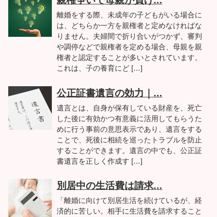
親権争いで母親が負け...
離婚をする際、未成年の子どもがいる場合に
は、どちらか一方を親権者と定めなければな
りません。夫婦間で折り合いがつかず、審判
や調停などで親権者を定める場合、母親を親
権者と認定することが多いとされています。
これは、子の養育にど […]
公正証書遺言の効力｜...
遺言とは、自身が保有している財産を、死亡
した後に有効かつ有意義に活用してもらうた
めに行う事前の意思表示であり、遺言をする
ことで、死後に相続を巡ったトラブルを防止
することができます。遺言の中でも、公正証
書遺言を正しく作成す […]
別居中の生活費は請求...
「離婚に向けて別居生活を続けているが、経
済的に苦しい。相手に生活費を請求すること